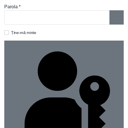
Parola
*
ARAT
Ține-mă minte