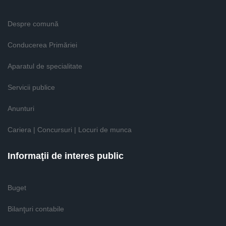
Despre comună
Conducerea Primăriei
Aparatul de specialitate
Servicii publice
Anunturi
Cariera | Concursuri | Locuri de munca
Informaţii de interes public
Buget
Bilanţuri contabile