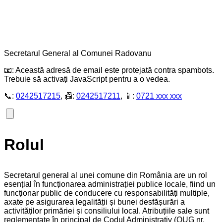
Secretarul General al Comunei Radovanu
📧:
Această adresă de email este protejată contra spambots.
Trebuie să activați JavaScript pentru a o vedea.
📞:
0242517215
, 📠:
0242517211
, 📱:
0721 xxx xxx
Rolul
Secretarul general al unei comune din România are un rol
esențial în funcționarea administrației publice locale, fiind un
funcționar public de conducere cu responsabilități multiple,
axate pe asigurarea legalității și bunei desfășurări a
activităților primăriei și consiliului local. Atribuțiile sale sunt
reglementate în principal de Codul Administrativ (OUG nr.