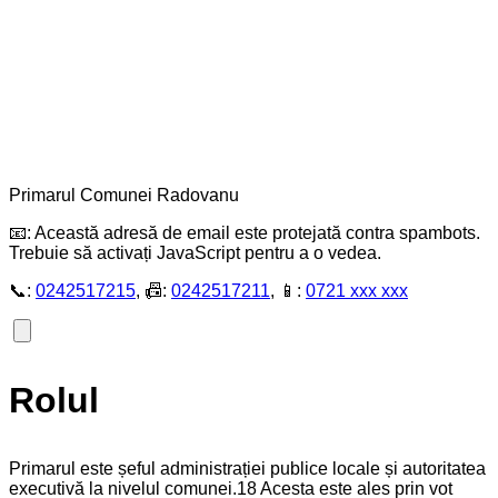
Primarul Comunei Radovanu
📧:
Această adresă de email este protejată contra spambots.
Trebuie să activați JavaScript pentru a o vedea.
📞:
0242517215
, 📠:
0242517211
, 📱:
0721 xxx xxx
Rolul
Primarul este șeful administrației publice locale și autoritatea
executivă la nivelul comunei.18 Acesta este ales prin vot