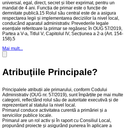
universal, egal, direct, secret și liber exprimat, pentru un
mandat de 4 ani. Funcția de primar este o funcție de
demnitate publică.15 Rolul său central este de a asigura
respectarea legii și implementarea deciziilor la nivel local,
conducând aparatul administrativ. Prevederile legale
esențiale referitoare la primar se regăsesc în OUG 57/2019,
Partea a V-a, Titlul V, Capitolul IV, Secțiunea a 2-a (Art. 154-
158).5
Mai mult...
Atribuțiile Principale?
Principalele atribuții ale primarului, conform Codului
Administrativ (OUG nr. 57/2019), sunt împărțite pe mai multe
categorii, reflectând rolul său de autoritate executivă și de
reprezentant al statului la nivel local.
Primarul conduce activitatea curentă a primăriei și a
serviciilor publice locale.
Primarul are un rol activ și în raport cu Consiliul Local,
propunând proiecte și asigurând punerea în aplicare a