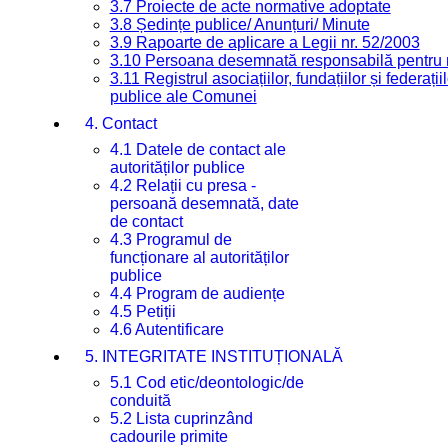
3.7 Proiecte de acte normative adoptate
3.8 Ședințe publice/ Anunțuri/ Minute
3.9 Rapoarte de aplicare a Legii nr. 52/2003
3.10 Persoana desemnată responsabilă pentru re
3.11 Registrul asociațiilor, fundațiilor și federații
publice ale Comunei
4. Contact
4.1 Datele de contact ale
autorităților publice
4.2 Relații cu presa -
persoană desemnată, date
de contact
4.3 Programul de
funcționare al autorităților
publice
4.4 Program de audiențe
4.5 Petiții
4.6 Autentificare
5. INTEGRITATE INSTITUȚIONALĂ
5.1 Cod etic/deontologic/de
conduită
5.2 Lista cuprinzând
cadourile primite