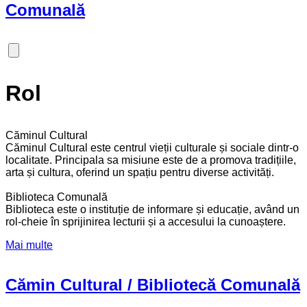
Comunală
Rol
Căminul Cultural
Căminul Cultural este centrul vieții culturale și sociale dintr-o
localitate. Principala sa misiune este de a promova tradițiile,
arta și cultura, oferind un spațiu pentru diverse activități.
Biblioteca Comunală
Biblioteca este o instituție de informare și educație, având un
rol-cheie în sprijinirea lecturii și a accesului la cunoaștere.
Mai multe
Cămin Cultural / Bibliotecă Comunală