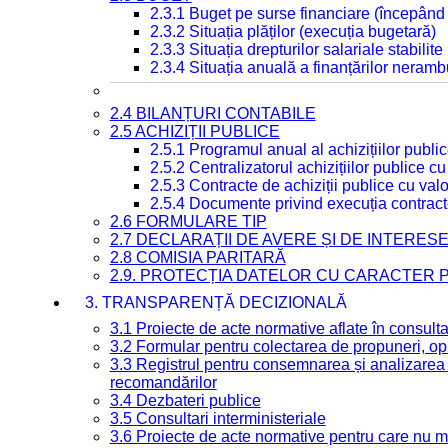
2.3.1 Buget pe surse financiare (începând
2.3.2 Situația plăților (execuția bugetară)
2.3.3 Situația drepturilor salariale stabilit
2.3.4 Situația anuală a finanțărilor neramb
2.4 BILANȚURI CONTABILE
2.5 ACHIZIȚII PUBLICE
2.5.1 Programul anual al achizițiilor publi
2.5.2 Centralizatorul achizițiilor publice 
2.5.3 Contracte de achiziții publice cu va
2.5.4 Documente privind execuția contract
2.6 FORMULARE TIP
2.7 DECLARAȚII DE AVERE ȘI DE INTERES
2.8 COMISIA PARITARĂ
2.9. PROTECȚIA DATELOR CU CARACTER
3. TRANSPARENȚĂ DECIZIONALĂ
3.1 Proiecte de acte normative aflate în consult
3.2 Formular pentru colectarea de propuneri, opi
3.3 Registrul pentru consemnarea și analizarea p
recomandărilor
3.4 Dezbateri publice
3.5 Consultari interministeriale
3.6 Proiecte de acte normative pentru care nu ma