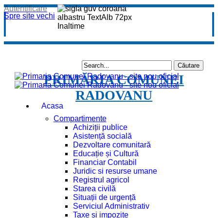
Autentificare
Spre site vechi
PRIMĂRIA COMUNEI
RADOVANU
Acasa
Compartimente
Achiziții publice
Asistență socială
Dezvoltare comunitară
Educație și Cultură
Financiar Contabil
Juridic si resurse umane
Registrul agricol
Starea civilă
Situații de urgență
Serviciul Administrativ
Taxe și impozite