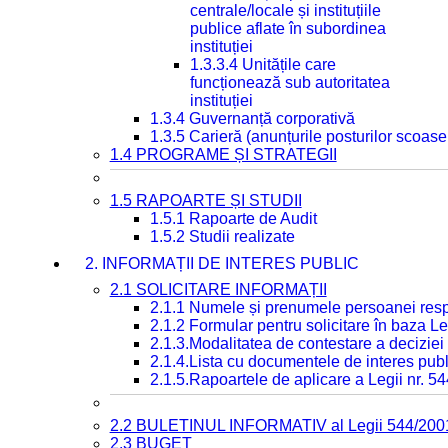
centrale/locale și instituțiile
publice aflate în subordinea
instituției
1.3.3.4 Unitățile care
funcționează sub autoritatea
instituției
1.3.4 Guvernanță corporativă
1.3.5 Carieră (anunțurile posturilor scoase
1.4 PROGRAME ȘI STRATEGII
1.5 RAPOARTE ȘI STUDII
1.5.1 Rapoarte de Audit
1.5.2 Studii realizate
2. INFORMAȚII DE INTERES PUBLIC
2.1 SOLICITARE INFORMAȚII
2.1.1 Numele și prenumele persoanei resp
2.1.2 Formular pentru solicitare în baza Le
2.1.3.Modalitatea de contestare a deciziei 
2.1.4.Lista cu documentele de interes publ
2.1.5.Rapoartele de aplicare a Legii nr. 5
2.2 BULETINUL INFORMATIV al Legii 544/200
2.3 BUGET