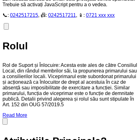
Trebuie să activați JavaScript pentru a o vedea.
📞:
0242517215
, 📠:
0242517211
, 📱:
0721 xxx xxx
Rolul
Rol de Suport și Înlocuire: Acesta este ales de către Consiliul
Local, din rândul membrilor săi, la propunerea primarului sau
a consilierilor locali. Viceprimarul este subordonat primarului
și acționează ca înlocuitor de drept al acestuia în caz de
absență sau imposibilitate de exercitare a funcției. Similar
primarului, funcția de viceprimar este o funcție de demnitate
publică. Detalii privind alegerea și rolul său sunt stipulate în
Art. 152 din OUG 57/2019.5
Read More